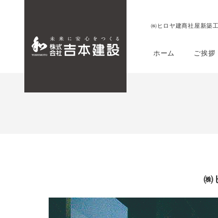
㈱ヒロヤ建商社屋新築工
ホーム
ご挨拶
㈱